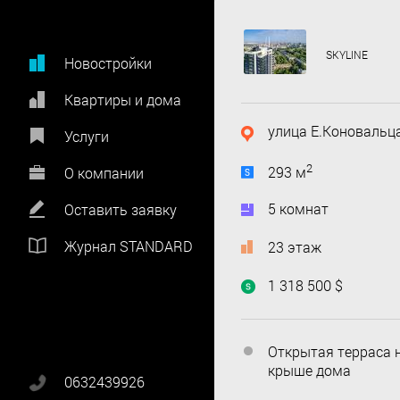
SKYLINE
Новостройки
Квартиры и дома
улица Е.Коновальца
Услуги
2
293 м
О компании
5 комнат
Оставить заявку
Журнал STANDARD
23 этаж
1 318 500 $
Открытая терраса 
крыше дома
0632439926