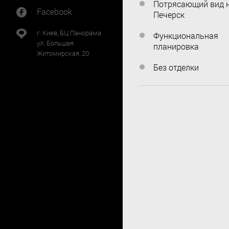
Потрясающий вид 
Facebook
Печерск
г. Киев, БЦ Панорама
Функциональная
ул. Большая
планировка
Житомирская, 20
Без отделки