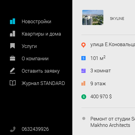
SKYLINE
Новостройки
Квартиры и дома
улица Е.Коновальца
Услуги
2
101 м
О компании
3 комнат
Оставить заявку
Журнал STANDARD
9 этаж
400 970 $
Ремонт от студии S
Makhno Architects
0632439926